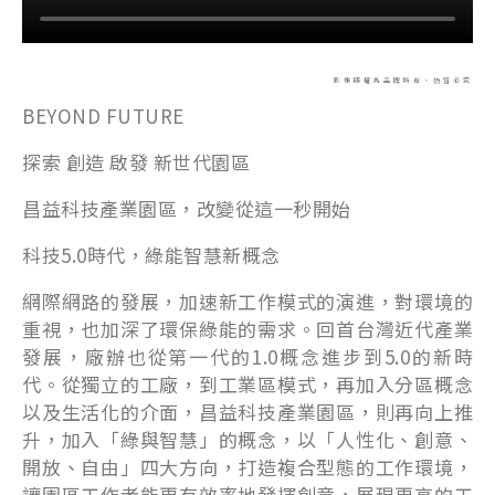
影像版權為品牌所有・仿冒必究
BEYOND FUTURE
探索 創造 啟發 新世代園區
昌益科技產業園區，改變從這一秒開始
科技5.0時代，綠能智慧新概念
網際網路的發展，加速新工作模式的演進，對環境的
重視，也加深了環保綠能的需求。回首台灣近代產業
發展，廠辦也從第一代的1.0概念進步到5.0的新時
代。從獨立的工廠，到工業區模式，再加入分區概念
以及生活化的介面，昌益科技產業園區，則再向上推
升，加入「綠與智慧」的概念，以「人性化、創意、
開放、自由」四大方向，打造複合型態的工作環境，
讓園區工作者能更有效率地發揮創意，展現更高的工