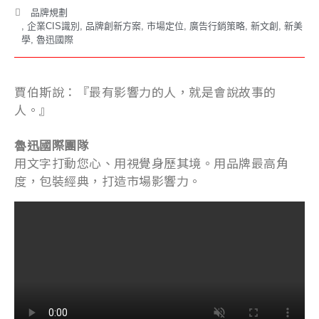
品牌規劃
,
企業CIS識別
,
品牌創新方案
,
市場定位
,
廣告行銷策略
,
新文創
,
新美
學
,
魯迅國際
賈伯斯說：『最有影響力的人，就是會說故事的
人。』
魯迅國際團隊
用文字打動您心、用視覺身歷其境。用品牌最高角
度，包裝經典，打造市場影響力。