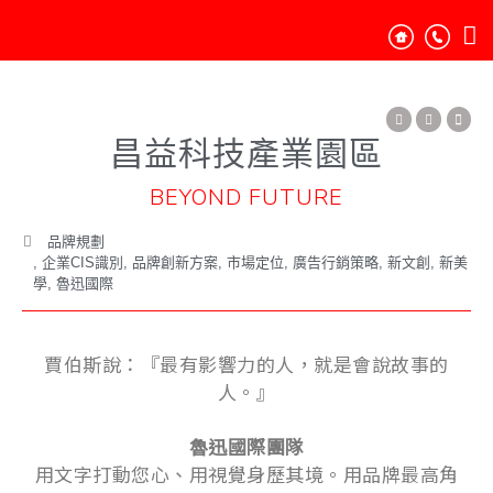
昌益科技產業園區
BEYOND FUTURE
品牌規劃
,
企業CIS識別
,
品牌創新方案
,
市場定位
,
廣告行銷策略
,
新文創
,
新美
學
,
魯迅國際
賈伯斯說：『最有影響力的人，就是會說故事的
人。』
魯迅國際團隊
用文字打動您心、用視覺身歷其境。用品牌最高角