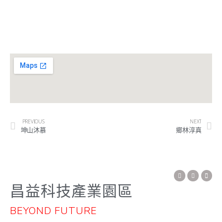
昌益科技 版權所有 仿冒必究
PREVIOUS
NEXT
坤山沐慕
鄉林淳真
昌益科技產業園區
BEYOND FUTURE