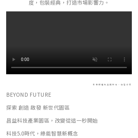
度，包裝經典，打造市場影響力。
影像版權為品牌所有・仿冒必究
BEYOND FUTURE
探索 創造 啟發 新世代園區
昌益科技產業園區，改變從這一秒開始
科技5.0時代，綠能智慧新概念